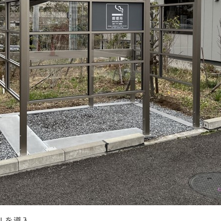
L
を導入