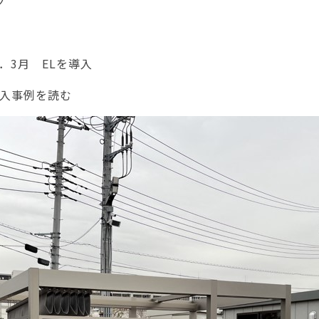
ク
22．3月
EL
を導入
入
事例を読む