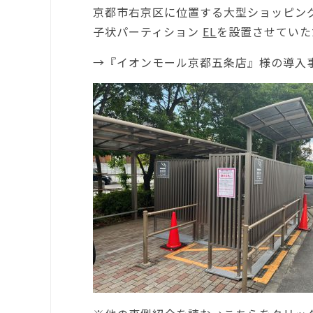
京都市右京区に位置する大型ショッピン
子状パーティション
EL
を設置させていた
屋外喫煙所「その他」
→『
イオンモール京都五条店
』様の導入
キャビン
CABIN