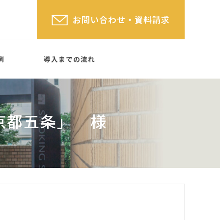
お問い合わせ
・資料請求
例
導入までの流れ
京都五条」 様
屋根なしタイプ
(屋根あ
格子タイプ
SYSTEM PARTITION
 TYPE