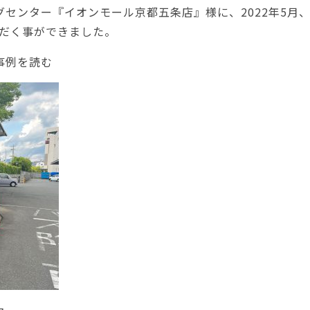
グセンター『
イオンモール京都五条店
』様に、2022年5
だく事ができました。
事例を読む
その他
OTHER