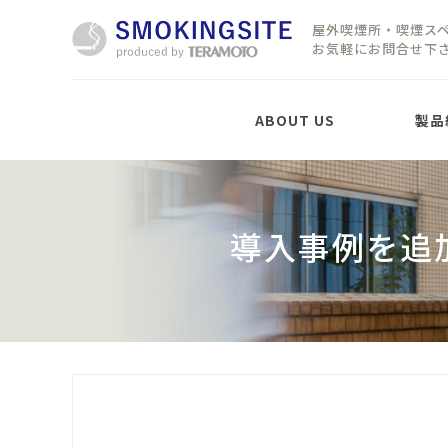
屋外喫煙所・喫煙ス
お気軽にお問合せ下
ABOUT US
製品
製品紹介
屋外喫煙所「置型」
導入事例を追
屋根なしタイプ
屋外移動式パーテーシ
ョン
SMOKING PARTITION
屋根ありタイプ
LTX
LTX