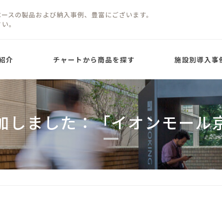
ペースの製品および納入事例、豊富にございます。
さい。
紹介
チャートから商品を探す
施設別導入事
加しました：「イオンモール
屋根ありタイプ
屋根なしタイプ
パネルタイプ
パネルタイプ
り)
PARTITION PANEL TYPE
PARTITION PANEL
屋根ありタイプ
ネオガゼボ
Neo Gazebo