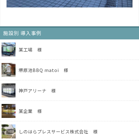
施設別 導入事例
某工場 様
堺原池BBQ matoi 様
神戸アリーナ 様
某企業 様
しのはらプレスサービス株式会社 様