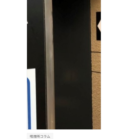
、
喫煙所コラム