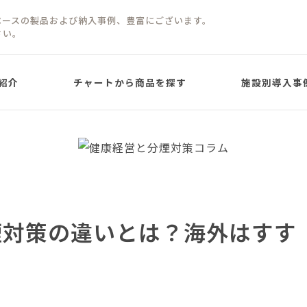
ペースの製品および納入事例、豊富にございます。
さい。
紹介
チャートから商品を探す
施設別導入事
屋根ありタイプ
屋根なしタイプ
パネルタイプ
パネルタイプ
り)
煙対策の違いとは？海外はすす
PARTITION PANEL TYPE
PARTITION PANEL
屋根ありタイプ
ネオガゼボ
Neo Gazebo