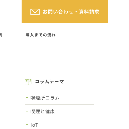
お問い合わせ
・資料請求
例
導入までの流れ
コラムテーマ
屋根なしタイプ
(屋根あ
格子タイプ
SYSTEM PARTITION
喫煙所コラム
 TYPE
喫煙と健康
IoT