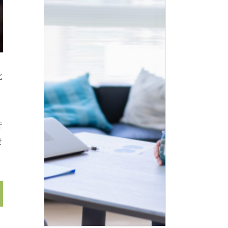
化
で
世