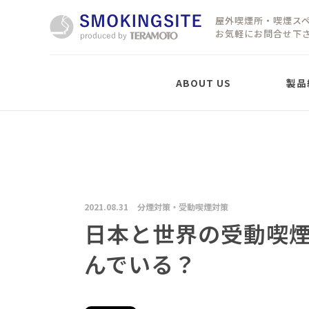
屋外喫煙所・喫煙ス
お気軽にお問合せ下
ABOUT US
製品
製品紹介
屋外喫煙所「置型」
屋根なしタイプ
2021.08.31
分煙対策・受動喫煙対策
屋外移動式パーテーシ
ョン
日本と世界の受動喫
SMOKING PARTITION
んでいる？
屋根ありタイプ
LTX
LTX