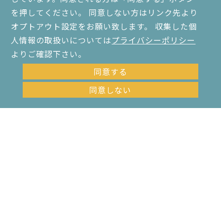
を押してください。 同意しない方はリンク先より
IoT
オプトアウト設定をお願い致します。 収集した個
人情報の取扱いについては
プライバシーポリシー
タバコを吸う場所がな
い！コロナ禍の喫煙難民
よりご確認下さい。
を救うには？
同意する
同意しない
HOME
健康経営と分煙対策コラム
IoT の記事一覧
お問い合わせ・資料請求はこちら