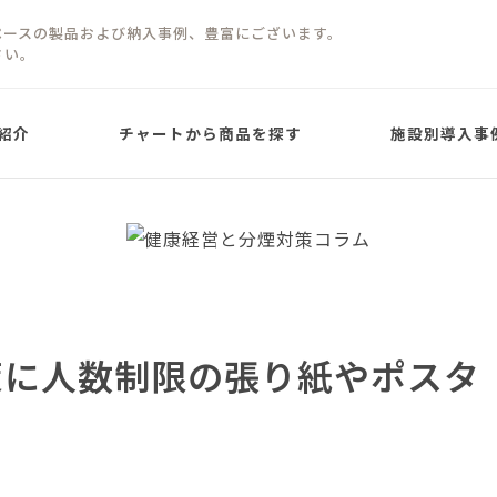
ペースの製品および納入事例、豊富にございます。
さい。
紹介
チャートから商品を探す
施設別導入事
屋根ありタイプ
屋根なしタイプ
パネルタイプ
パネルタイプ
り)
策に人数制限の張り紙やポスタ
PARTITION PANEL TYPE
PARTITION PANEL
屋根ありタイプ
ネオガゼボ
Neo Gazebo