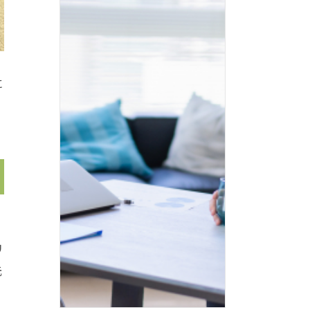
に
リ
元