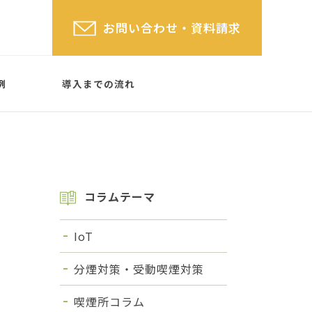
お問い合わせ
・資料請求
例
導入までの流れ
コラムテーマ
屋根なしタイプ
(屋根あ
格子タイプ
SYSTEM PARTITION
IoT
 TYPE
分煙対策・受動喫煙対策
喫煙所コラム