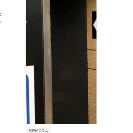
セ
ダ
喫煙所コラム