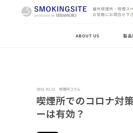
屋外喫煙所・喫煙ス
お気軽にお問合せ下
ABOUT US
製品
製品紹介
屋外喫煙所「置型」
屋根なしタイプ
2021.02.13
喫煙所コラム
屋外移動式パーテーシ
ョン
喫煙所でのコロナ対
SMOKING PARTITION
ーは有効？
屋根ありタイプ
LTX
LTX