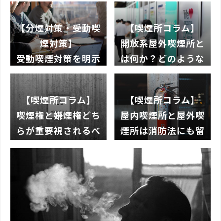
【分煙対策・受動喫
【喫煙所コラム】
煙対策】
開放系屋外喫煙所と
受動喫煙対策を明示
は何か？どのような
してから求人を出さ
メリットがあるの
なければならない
か？
【喫煙所コラム】
【喫煙所コラム】
喫煙権と嫌煙権どち
屋内喫煙所と屋外喫
らが重要視されるべ
煙所は消防法にも留
きなのかを考える
意する必要がある！