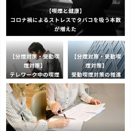
【喫煙と健康】
コロナ禍によるストレスでタバコを吸う本数
が増えた
【分煙対策・受動喫
【分煙対策・受動喫
煙対策】
煙対策】
テレワーク中の喫煙
受動喫煙対策の推進
は認めるべきか？禁
のため職業安定法施
煙を求めるべきか？
行規則の一部が改
正！