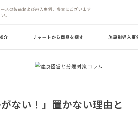
ペースの製品および納入事例、豊富にございます。
さい。
紹介
チャートから商品を探す
施設別導入事
屋根ありタイプ
屋根なしタイプ
パネルタイプ
パネルタイプ
り)
子がない！」置かない理由と
PARTITION PANEL TYPE
PARTITION PANEL
屋根ありタイプ
ネオガゼボ
Neo Gazebo