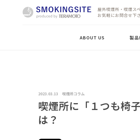
屋外喫煙所・喫煙ス
お気軽にお問合せ下
ABOUT US
製品
製品紹介
屋外喫煙所「置型」
屋根なしタイプ
2023.03.13
喫煙所コラム
屋外移動式パーテーシ
ョン
喫煙所に「１つも椅
SMOKING PARTITION
は？
屋根ありタイプ
LTX
LTX