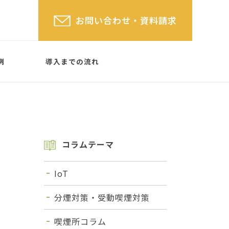
お問い合わせ
・資料請求
例
導入までの流れ
コラムテーマ
屋根なしタイプ
(屋根あ
格子タイプ
SYSTEM PARTITION
IoT
 TYPE
分煙対策・受動喫煙対策
喫煙所コラム