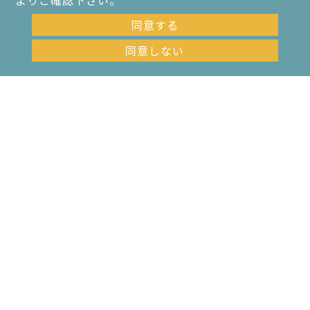
よりご確認下さい。
同意する
同意しない
お問い合わせ・資料請求はこちら
病院は敷地内禁煙！病院
工事現場はタバコに関す
職員が喫煙するためには
る苦情が多い！どんな対
どうする？
策が有効か？