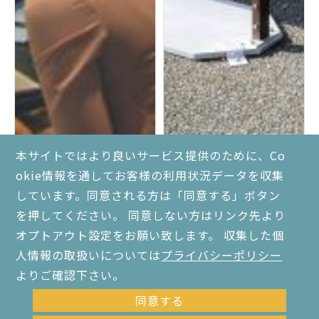
本サイトではより良いサービス提供のために、Co
okie情報を通してお客様の利用状況データを収集
しています。同意される方は「同意する」ボタン
を押してください。 同意しない方はリンク先より
学校で教師がタバコを吸
タバコの副流煙を吸い込
オプトアウト設定をお願い致します。 収集した個
うことはできる？できな
まないようにするための
い？
対策とは？
人情報の取扱いについては
プライバシーポリシー
よりご確認下さい。
分煙対策・受動喫煙対策
分煙対策・受動喫煙対策
同意する