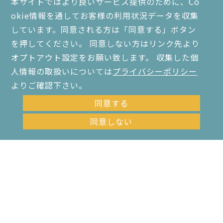
本サイトではより良いサービス提供のために、Co
okie情報を通してお客様の利用状況データを収集
しています。同意される方は「同意する」ボタン
を押してください。 同意しない方はリンク先より
オプトアウト設定をお願い致します。 収集した個
人情報の取扱いについては
プライバシーポリシー
よりご確認下さい。
同意する
水族館に喫煙所は作れ
店舗・オフィス・施設な
る？それとも全面禁煙に
どには喫煙所の設置義務
同意しない
するしかない？
があるのか？
喫煙所コラム
喫煙所コラム
もっと見る
お問い合わせ・資料請求はこちら
前のコラム