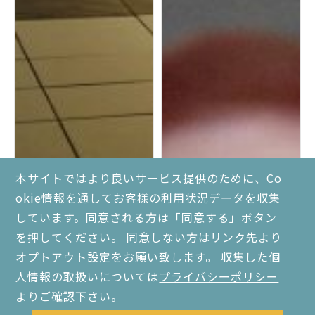
本サイトではより良いサービス提供のために、Co
okie情報を通してお客様の利用状況データを収集
しています。同意される方は「同意する」ボタン
を押してください。 同意しない方はリンク先より
オプトアウト設定をお願い致します。 収集した個
医療機関に喫煙所を設置
世界禁煙デーが作られた
できる？設置できる場所
理由とは？普段からの
人情報の取扱いについては
プライバシーポリシー
はどこ？
「分煙」が重要
よりご確認下さい。
分煙対策・受動喫煙対策
喫煙所コラム